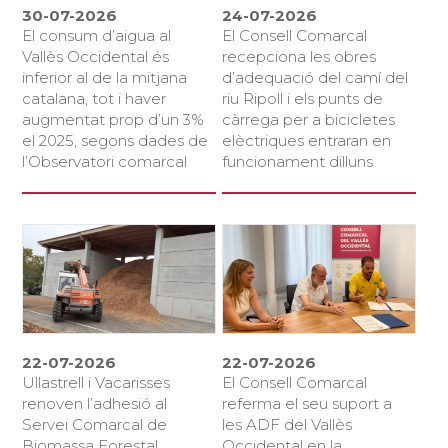
30-07-2026
24-07-2026
El consum d’aigua al
El Consell Comarcal
Vallès Occidental és
recepciona les obres
inferior al de la mitjana
d’adequació del camí del
catalana, tot i haver
riu Ripoll i els punts de
augmentat prop d’un 3%
càrrega per a bicicletes
el 2025, segons dades de
elèctriques entraran en
l’Observatori comarcal
funcionament dilluns
22-07-2026
22-07-2026
Ullastrell i Vacarisses
El Consell Comarcal
renoven l’adhesió al
referma el seu suport a
Servei Comarcal de
les ADF del Vallès
Biomassa Forestal
Occidental en la