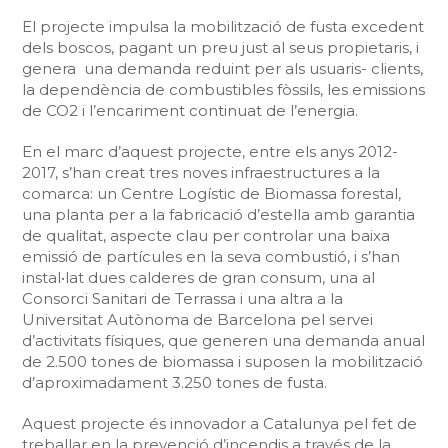
El projecte impulsa la mobilització de fusta excedent
dels boscos, pagant un preu just al seus propietaris, i
genera una demanda reduint per als usuaris- clients,
la dependència de combustibles fòssils, les emissions
de CO2 i l’encariment continuat de l’energia.
En el marc d’aquest projecte, entre els anys 2012-
2017, s’han creat tres noves infraestructures a la
comarca: un Centre Logístic de Biomassa forestal,
una planta per a la fabricació d’estella amb garantia
de qualitat, aspecte clau per controlar una baixa
emissió de partícules en la seva combustió, i s’han
instal•lat dues calderes de gran consum, una al
Consorci Sanitari de Terrassa i una altra a la
Universitat Autònoma de Barcelona pel servei
d’activitats físiques, que generen una demanda anual
de 2.500 tones de biomassa i suposen la mobilització
d’aproximadament 3.250 tones de fusta.
Aquest projecte és innovador a Catalunya pel fet de
treballar en la prevenció d’incendis a través de la