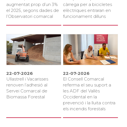
augmentat prop d’un 3%
càrrega per a bicicletes
el 2025, segons dades de
elèctriques entraran en
l’Observatori comarcal
funcionament dilluns
22-07-2026
22-07-2026
Ullastrell i Vacarisses
El Consell Comarcal
renoven l’adhesió al
referma el seu suport a
Servei Comarcal de
les ADF del Vallès
Biomassa Forestal
Occidental en la
prevenció i la lluita contra
els incendis forestals