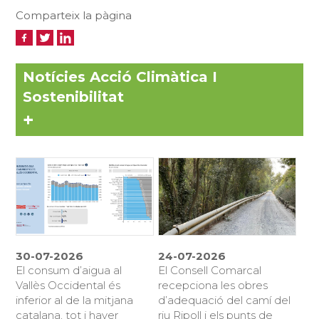
Comparteix la pàgina
Notícies Acció Climàtica I
Sostenibilitat
+
30-07-2026
24-07-2026
El consum d’aigua al
El Consell Comarcal
Vallès Occidental és
recepciona les obres
inferior al de la mitjana
d’adequació del camí del
catalana, tot i haver
riu Ripoll i els punts de