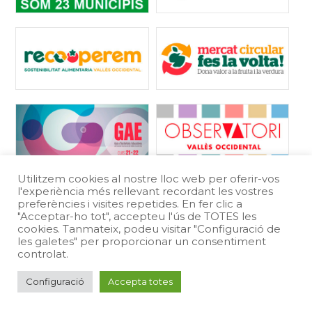
Utilitzem cookies al nostre lloc web per oferir-vos
l'experiència més rellevant recordant les vostres
preferències i visites repetides. En fer clic a
"Acceptar-ho tot", accepteu l'ús de TOTES les
cookies. Tanmateix, podeu visitar "Configuració de
les galetes" per proporcionar un consentiment
Protecció de dades
Avís legal
controlat.
Política de Cookies
Configuració
Accepta totes
Consell Comarcal del Valles Occidental | Carretera N-150, km. 15 -
08227 - Terrassa. | Tel: 93 727 35 34 | NIF: P5800007F