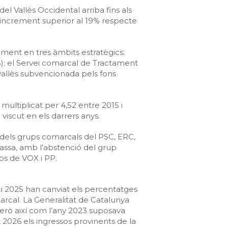
l Vallès Occidental arriba fins als
 increment superior al 19% respecte
ment en tres àmbits estratègics:
); el Servei comarcal de Tractament
vallès subvencionada pels fons
ultiplicat per 4,52 entre 2015 i
viscut en els darrers anys.
 dels grups comarcals del PSC, ERC,
assa, amb l’abstenció del grup
s de VOX i PP.
ci 2025 han canviat els percentatges
arcal. La Generalitat de Catalunya
Però així com l’any 2023 suposava
t 2026 els ingressos provinents de la