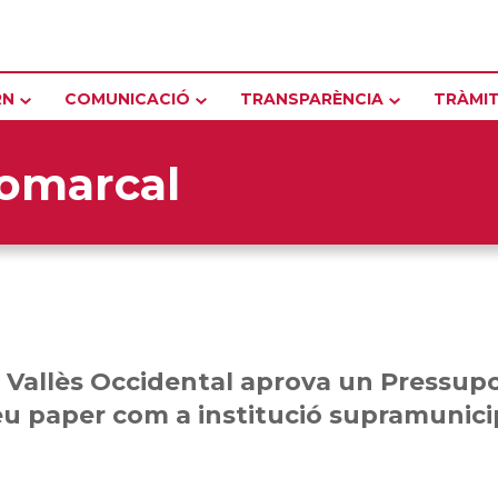
RN
COMUNICACIÓ
TRANSPARÈNCIA
TRÀMI
comarcal
l Vallès Occidental aprova un Pressupo
seu paper com a institució supramunici