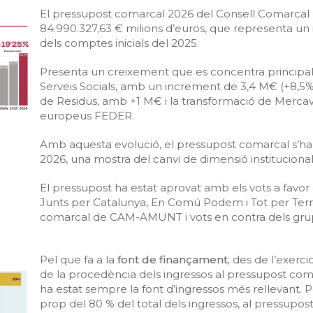
El pressupost comarcal 2026 del Consell Comarcal de
84.990.327,63 € milions d’euros, que representa un
dels comptes inicials del 2025.
Presenta un creixement que es concentra principal
Serveis Socials, amb un increment de 3,4 M€ (+8,5%
de Residus, amb +1 M€ i la transformació de Merca
europeus FEDER.
Amb aquesta evolució, el pressupost comarcal s’ha m
2026, una mostra del canvi de dimensió institucional 
El pressupost ha estat aprovat amb els vots a favor
Junts per Catalunya, En Comú Podem i Tot per Terr
comarcal de CAM-AMUNT i vots en contra dels grup
Pel que fa a la
font de finançament,
des de l’exerci
de la procedència dels ingressos al pressupost com
ha estat sempre la font d’ingressos més rellevant. 
prop del 80 % del total dels ingressos, al pressupos