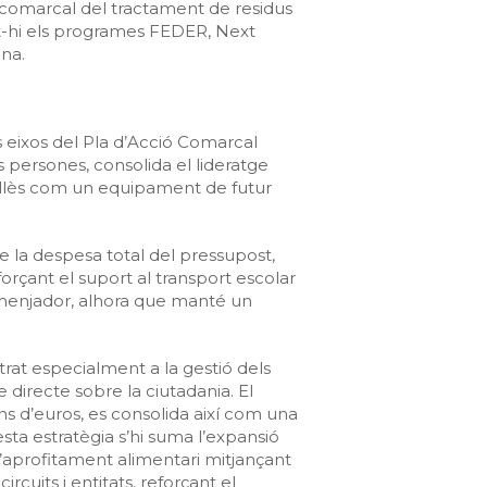
ó comarcal del tractament de residus
nt-hi els programes FEDER, Next
ona.
s eixos del Pla d’Acció Comarcal
 persones, consolida el lideratge
vallès com un equipament de futur
 la despesa total del pressupost,
eforçant el suport al transport escolar
 menjador, alhora que manté un
rat especialment a la gestió dels
directe sobre la ciutadania. El
ns d’euros, es consolida així com una
esta estratègia s’hi suma l’expansió
profitament alimentari mitjançant
ircuits i entitats, reforçant el