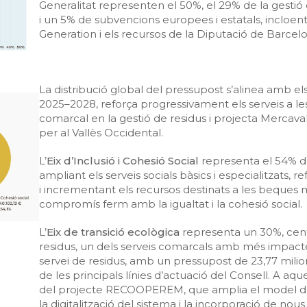
Generalitat representen el 50%, el 29% de la gesti
i un 5% de subvencions europees i estatals, incloe
Generation i els recursos de la Diputació de Barcel
La distribució global del pressupost s’alinea amb el
2025–2028, reforça progressivament els serveis a les
comarcal en la gestió de residus i projecta Merca
per al Vallès Occidental.
L’
Eix d’Inclusió i Cohesió Social
representa el 54% de
ampliant els serveis socials bàsics i especialitzats, r
i incrementant els recursos destinats a les beques
compromís ferm amb la igualtat i la cohesió social.
L’
Eix de transició ecològica
representa un 30%, cent
residus, un dels serveis comarcals amb més impacte 
servei de residus, amb un pressupost de 23,77 milio
de les principals línies d’actuació del Consell. A aqu
del projecte RECOOPEREM, que amplia el model d’a
la digitalització del sistema i la incorporació de nous c