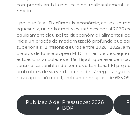
compromís amb la reducció del malbaratament i am
positiu.
I pel que fa a l’
Eix d’impuls econòmic
, aquest comp
aquest eix, un dels àmbits estratègics per al 2026 é
equipament clau pel teixit econòmic i alimentari d
inicia un procés de modernització profunda que con
superior als 12 milions d’euros entre 2026 i 2029, a
d’euros de fons europeu FEDER. També destaquen a
actuacions vinculades al Riu Ripoll, que avancen cap
turisme sostenible i de connexió territorial. El project
amb obres de via verda, punts de càrrega, senyalit
nova aplicació mòbil, amb un pressupost de 665.099
Publicació del Pressupost 2026
P
al BOP