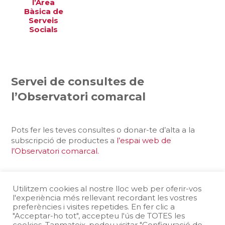
l’Àrea
Bàsica de
Serveis
Socials
Servei de consultes de
l’Observatori comarcal
Pots fer les teves consultes o donar-te d’alta a la
subscripció de productes a
l’espai web de
l’Observatori comarcal.
Comparteix la pàgina
Utilitzem cookies al nostre lloc web per oferir-vos
l'experiència més rellevant recordant les vostres
preferències i visites repetides. En fer clic a
"Acceptar-ho tot", accepteu l'ús de TOTES les
cookies. Tanmateix, podeu visitar "Configuració de