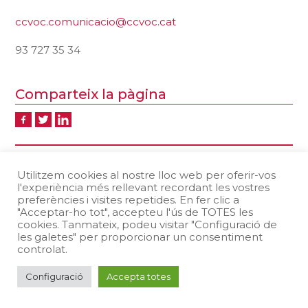
ccvoc.comunicacio@ccvoc.cat
93 727 35 34
Comparteix la pàgina
Protecció de dades
Avís legal
Utilitzem cookies al nostre lloc web per oferir-vos
Política de Cookies
l'experiència més rellevant recordant les vostres
preferències i visites repetides. En fer clic a
Consell Comarcal del Valles Occidental | Carretera N-150, km. 15 -
"Acceptar-ho tot", accepteu l'ús de TOTES les
08227 - Terrassa. | Tel: 93 727 35 34 | NIF: P5800007F
cookies. Tanmateix, podeu visitar "Configuració de
les galetes" per proporcionar un consentiment
controlat.
Configuració
Accepta totes