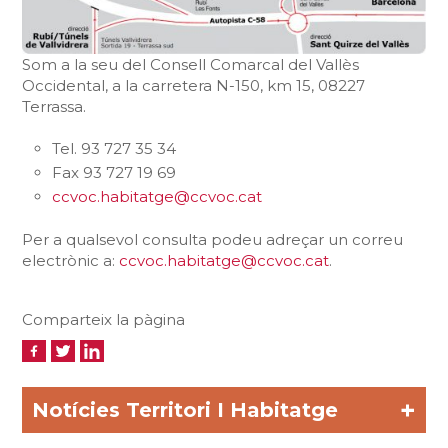
Som a la seu del Consell Comarcal del Vallès
Occidental, a la carretera N-150, km 15, 08227
Terrassa.
Tel. 93 727 35 34
Fax 93 727 19 69
ccvoc.habitatge@ccvoc.cat
Per a qualsevol consulta podeu adreçar un correu
electrònic a:
ccvoc.habitatge@ccvoc.cat
.
Comparteix la pàgina
+
Notícies Territori I Habitatge