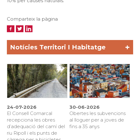
10% per causes naturals.
Comparteix la pàgina
+
Notícies Territori I Habitatge
24-07-2026
30-06-2026
El Consell Comarcal
Obertes les subvencions
recepciona les obres
al lloguer per a joves de
d’adequació del camí del
fins a 35 anys
riu Ripoll i els punts de
càrrega per a bicicletes