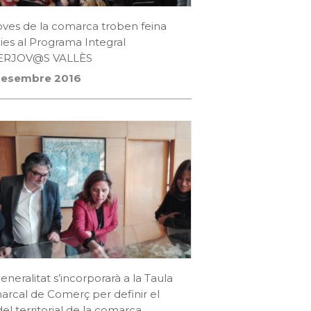
oves de la comarca troben feina
ies al Programa Integral
ERJOV@S VALLÈS
desembre 2016
eneralitat s’incorporarà a la Taula
rcal de Comerç per definir el
l territorial de la comarca