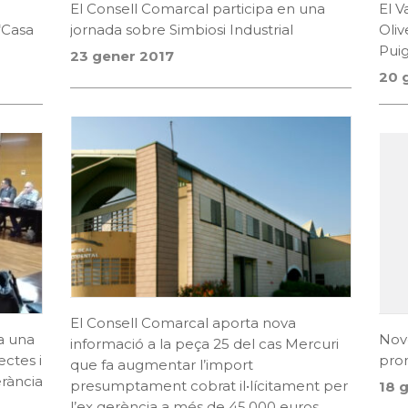
a
El Consell Comarcal participa en una
El 
“Casa
jornada sobre Simbiosi Industrial
Oliv
Pui
23 gener 2017
20 
El Consell Comarcal aporta nova
a una
Nove
informació a la peça 25 del cas Mercuri
ectes i
prom
que fa augmentar l’import
erància
presumptament cobrat il•lícitament per
18 
l’ex gerència a més de 45.000 euros