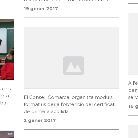
19 gener 2017
A l’
a els
pend
erta
El Consell Comarcal organitza mòduls
serv
ball
formatius per a l’obtenció del certificat
16 
de primera acollida
2 gener 2017