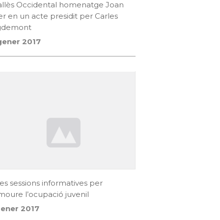
Vallès Occidental homenatge Joan
er en un acte presidit per Carles
gdemont
gener 2017
s sessions informatives per
oure l’ocupació juvenil
gener 2017