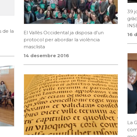
39 j
gràc
INS
s de la
El Vallès Occidental ja disposa d’un
16 
protocol per abordar la violència
masclista
14 desembre 2016
La G
coma
mode