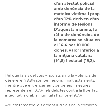
d'un atestat policial
amb denúncia de la
mateixa víctima i prop
d'un 12% deriven d'un
informe de lesions.
D’aquesta manera, la
ràtio de denúncies de
la comarca se situa en
el 14,4 per 10.000
dones, valor inferior a
la mitjana catalana
(14,8) i estatal (19,3).
Pel que fa als delictes vinculats amb la violència de
gènere, el 78,8% són per lesions i maltractaments,
mentre que el trencament de penes i mesures
representen el 10,7% i els delictes contra la llibertat,
integritat moral, la intimitat i l’honor el 9,7%.
Aquest trimestre, els òrgans judicials de la comarca