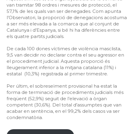
van tramitar 98 ordres i mesures de protecció, el
57,1% de les quals van ser denegades. Com apunta
l’Observatori, la proporció de denegacions acostuma
a ser més elevada a la comarca que al conjunt de
Catalunya i d’Espanya, si bé hi ha diferències entre
els quatre partits judicials.
De cada 100 dones víctimes de violència masclista,
9,5 van decidir no declarar contra el seu agressor en
el procediment judicial. Aquesta proporció és
lleugerament inferior a la mitjana catalana (11%) i
estatal (10,3%) registrada al primer trimestre.
Per últim, el sobreseïment provisional ha estat la
forma de terminació de procediments judicials més
freqüent (52,9%) seguit de l’elevació a òrgan
competent (30,6%). Del total d’assumptes que van
acabar en sentència, en el 99,2% dels casos va ser
condemnatòria.