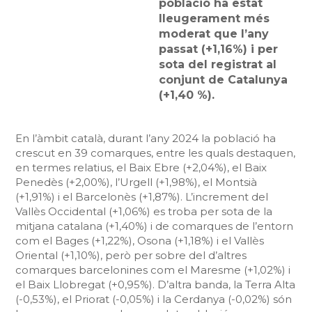
població ha estat
lleugerament més
moderat que l’any
passat (+1,16%) i per
sota del registrat al
conjunt de Catalunya
(+1,40 %).
En l’àmbit català, durant l’any 2024 la població ha
crescut en 39 comarques, entre les quals destaquen,
en termes relatius, el Baix Ebre (+2,04%), el Baix
Penedès (+2,00%), l’Urgell (+1,98%), el Montsià
(+1,91%) i el Barcelonès (+1,87%). L’increment del
Vallès Occidental (+1,06%) es troba per sota de la
mitjana catalana (+1,40%) i de comarques de l’entorn
com el Bages (+1,22%), Osona (+1,18%) i el Vallès
Oriental (+1,10%), però per sobre del d’altres
comarques barcelonines com el Maresme (+1,02%) i
el Baix Llobregat (+0,95%). D’altra banda, la Terra Alta
(-0,53%), el Priorat (-0,05%) i la Cerdanya (-0,02%) són