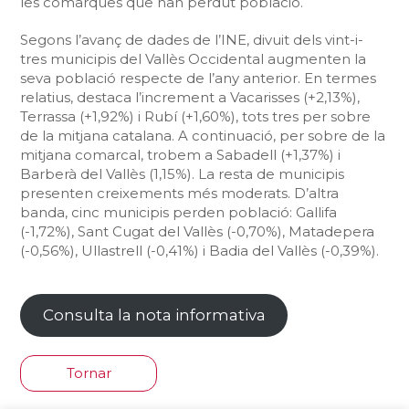
les comarques que han perdut població.
Segons l’avanç de dades de l’INE, divuit dels vint-i-
tres municipis del Vallès Occidental augmenten la
seva població respecte de l’any anterior. En termes
relatius, destaca l’increment a Vacarisses (+2,13%),
Terrassa (+1,92%) i Rubí (+1,60%), tots tres per sobre
de la mitjana catalana. A continuació, per sobre de la
mitjana comarcal, trobem a Sabadell (+1,37%) i
Barberà del Vallès (1,15%). La resta de municipis
presenten creixements més moderats. D’altra
banda, cinc municipis perden població: Gallifa
(-1,72%), Sant Cugat del Vallès (-0,70%), Matadepera
(-0,56%), Ullastrell (-0,41%) i Badia del Vallès (-0,39%).
Consulta la nota informativa
Tornar