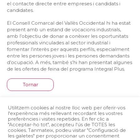
el contacte directe entre empreses i candidats i
candidates.
El Consell Comarcal del Vallès Occidental hi ha estat
present amb un estand de vocacions industrials,
amb l’objectiu de donar a conèixer les oportunitats
professionals vinculades al sector industrial i
fomentar l’interès per aquests perfils, especialment
entre les persones joves i les persones demandants
d’ocupació. A més, també s’hi han presentat algunes
de les ofertes de feina del programa Integral Plus.
Tornar
Comparteix la pàgina
Utilitzem cookies al nostre lloc web per oferir-vos
l'experiència més rellevant recordant les vostres
preferències i visites repetides. En fer clic a
"Acceptar-ho tot", accepteu l'ús de TOTES les
cookies. Tanmateix, podeu visitar "Configuració de
les galetes" per proporcionar un consentiment
Protecció de dades
Avís legal