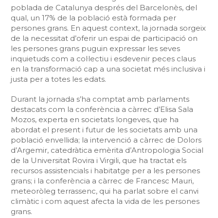
poblada de Catalunya després del Barcelonès, del
qual, un 17% de la població està formada per
persones grans. En aquest context, la jornada sorgeix
de la necessitat d’oferir un espai de participació on
les persones grans puguin expressar les seves
inquietuds com a col·lectiu i esdevenir peces claus
en la transformació cap a una societat més inclusiva i
justa per a totes les edats.
Durant la jornada s’ha comptat amb parlaments
destacats com la conferència a càrrec d’Elisa Sala
Mozos, experta en societats longeves, que ha
abordat el present i futur de les societats amb una
població envellida; la intervenció a càrrec de Dolors
d’Argemir, catedràtica emèrita d’Antropologia Social
de la Universitat Rovira i Virgili, que ha tractat els
recursos assistencials i habitatge per a les persones
grans; i la conferència a càrrec de Francesc Mauri,
meteoròleg terrassenc, qui ha parlat sobre el canvi
climàtic i com aquest afecta la vida de les persones
grans.