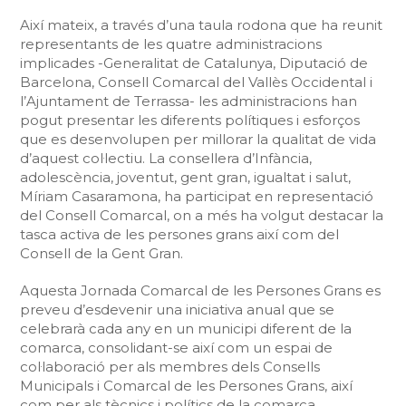
Així mateix, a través d’una taula rodona que ha reunit
representants de les quatre administracions
implicades -Generalitat de Catalunya, Diputació de
Barcelona, Consell Comarcal del Vallès Occidental i
l’Ajuntament de Terrassa- les administracions han
pogut presentar les diferents polítiques i esforços
que es desenvolupen per millorar la qualitat de vida
d’aquest col·lectiu. La consellera d’Infància,
adolescència, joventut, gent gran, igualtat i salut,
Míriam Casaramona, ha participat en representació
del Consell Comarcal, on a més ha volgut destacar la
tasca activa de les persones grans així com del
Consell de la Gent Gran.
Aquesta Jornada Comarcal de les Persones Grans es
preveu d’esdevenir una iniciativa anual que se
celebrarà cada any en un municipi diferent de la
comarca, consolidant-se així com un espai de
col·laboració per als membres dels Consells
Municipals i Comarcal de les Persones Grans, així
com per als tècnics i polítics de la comarca.