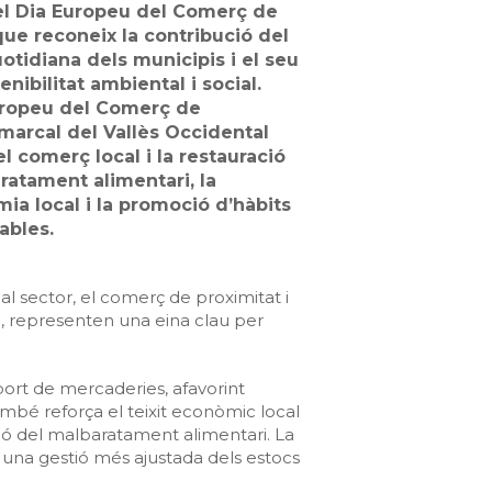
 el Dia Europeu del Comerç de
que reconeix la contribució del
otidiana dels municipis i el seu
nibilitat ambiental i social.
uropeu del Comerç de
omarcal del Vallès Occidental
l comerç local i la restauració
ratament alimentari, la
ia local i la promoció d’hàbits
ables.
al sector, el comerç de proximitat i
a, representen una eina clau per
port de mercaderies, afavorint
ambé reforça el teixit econòmic local
ció del malbaratament alimentari. La
 i una gestió més ajustada dels estocs