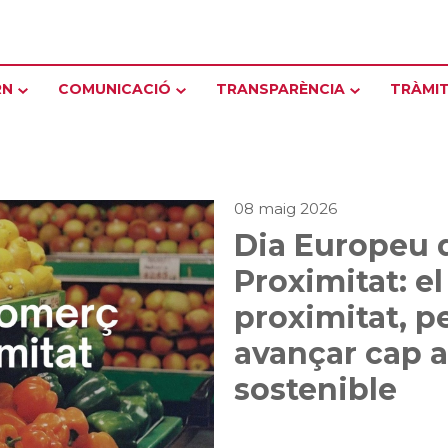
RN
COMUNICACIÓ
TRANSPARÈNCIA
TRÀMI
08 maig 2026
Dia Europeu 
Proximitat: e
proximitat, p
avançar cap 
sostenible