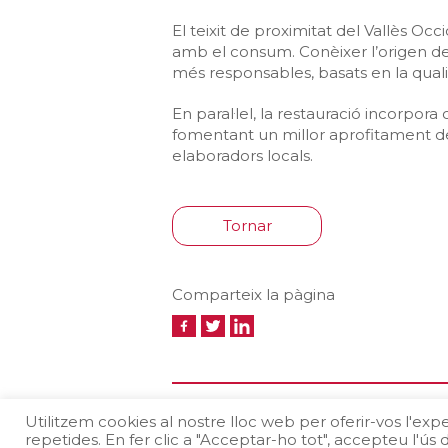
El teixit de proximitat del Vallès Oc
amb el consum. Conèixer l’origen dels
més responsables, basats en la qualita
En paral·lel, la restauració incorpor
fomentant un millor aprofitament de
elaboradors locals.
Tornar
Comparteix la pàgina
Protecció de dades
Avís legal
P
Utilitzem cookies al nostre lloc web per oferir-vos l'expe
repetides. En fer clic a "Acceptar-ho tot", accepteu l'ús