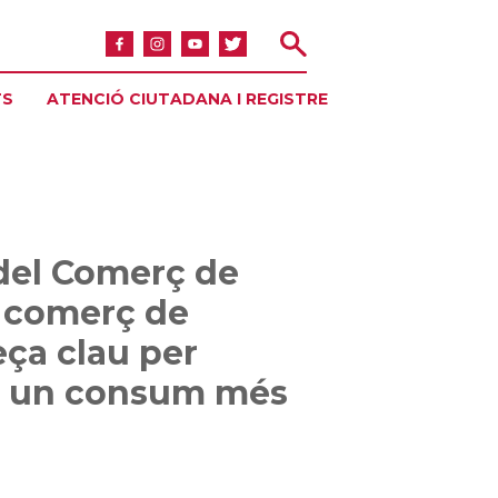
TS
ATENCIÓ CIUTADANA I REGISTRE
del Comerç de
l comerç de
eça clau per
a un consum més