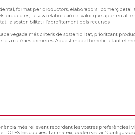
cidental, format per productors, elaboradors i comerç detallis
 productes, la seva elaboració i el valor que aporten al ter
t, la sostenibilitat i l’aprofitament dels recursos.
a cada vegada més criteris de sostenibilitat, prioritzant prod
 les matèries primeres. Aquest model beneficia tant el me
olítica de Cookies
riència més rellevant recordant les vostres preferències i vi
 de TOTES les cookies. Tanmateix, podeu visitar "Configuraci