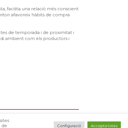
ta, facilita una relació més conscient
ritori afavoreix hàbits de compra
uctes de temporada i de proximitat i
di ambient com els productors i
sites
ó de
Configuració
Accepta totes