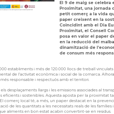
El 9 de maig se celebra
Proximitat, una jornada 
petit comerç a la vida qu
paper creixent en la soste
Coincidint amb el Dia E
Proximitat, el Consell C
posa en valor el paper de
en la reducció del malba
dinamització de l’econom
de consum més respons
00 establiments i més de 120.000 llocs de treball vinculats 
ntal de l’activitat econòmica i social de la comarca. Alhor
és responsable i respectuós amb el territori.
els desplaçaments llargs i les emissions associades al trans
s eficients i sostenibles. Aquesta aposta per la proximitat t
 El comerç local té, a més, un paper destacat en la preven
ció de les quantitats a les necessitats reals de les famílies
ue aliments en bon estat acabin convertint-se en residus.