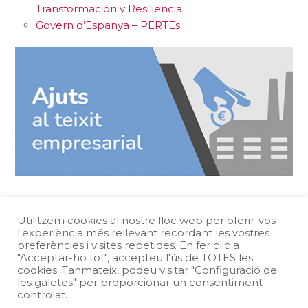
Transformación y Resiliencia
Govern d’Espanya – PERTEs
Comparteix la pàgina
Utilitzem cookies al nostre lloc web per oferir-vos
l'experiència més rellevant recordant les vostres
preferències i visites repetides. En fer clic a
"Acceptar-ho tot", accepteu l'ús de TOTES les
cookies. Tanmateix, podeu visitar "Configuració de
les galetes" per proporcionar un consentiment
Protecció de dades
Avís legal
controlat.
Política de Cookies