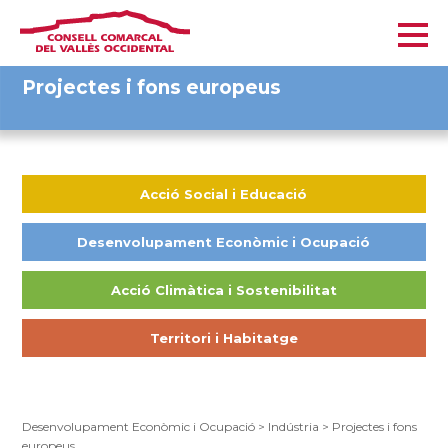
Projectes i fons europeus
Acció Social i Educació
Desenvolupament Econòmic i Ocupació
Acció Climàtica i Sostenibilitat
Territori i Habitatge
Desenvolupament Econòmic i Ocupació
>
Indústria
>
Projectes i fons
europeus