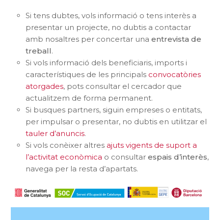
Si tens dubtes, vols informació o tens interès a
presentar un projecte, no dubtis a contactar
amb nosaltres per concertar una
entrevista de
treball
.
Si vols informació dels beneficiaris, imports i
característiques de les principals
convocatòries
atorgades
, pots consultar el cercador que
actualitzem de forma permanent.
Si busques partners, siguin empreses o entitats,
per impulsar o presentar, no dubtis en utilitzar el
tauler d’anuncis
.
Si vols conèixer altres
ajuts vigents de suport a
l’activitat econòmica
o consultar
espais d’interès
,
navega per la resta d’apartats.