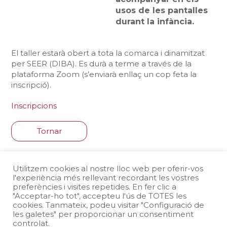
usos de les pantalles
durant la infància.
El taller estarà obert a tota la comarca i dinamitzat
per SEER (DIBA). Es durà a terme a través de la
plataforma Zoom (s’enviarà enllaç un cop feta la
inscripció).
Inscripcions
Tornar
Comparteix la pàgina
Utilitzem cookies al nostre lloc web per oferir-vos
l'experiència més rellevant recordant les vostres
preferències i visites repetides. En fer clic a
"Acceptar-ho tot", accepteu l'ús de TOTES les
cookies. Tanmateix, podeu visitar "Configuració de
les galetes" per proporcionar un consentiment
Protecció de dades
Avís legal
controlat.
Política de Cookies