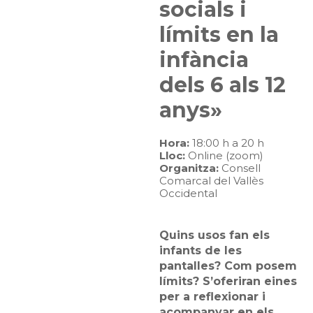
socials i
límits en la
infància
dels 6 als 12
anys»
Hora:
18:00 h a 20 h
Lloc:
Online (zoom)
Organitza:
Consell
Comarcal del Vallès
Occidental
Quins usos fan els
infants de les
pantalles? Com posem
límits? S’oferiran eines
per a reflexionar i
acompanyar en els