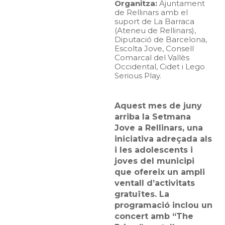
Organitza:
Ajuntament
de Rellinars amb el
suport de La Barraca
(Ateneu de Rellinars),
Diputació de Barcelona,
Escolta Jove, Consell
Comarcal del Vallès
Occidental, Cidet i Lego
Serious Play.
Aquest mes de juny
arriba la Setmana
Jove a Rellinars, una
iniciativa adreçada als
i les adolescents i
joves del municipi
que ofereix un ampli
ventall d’activitats
gratuïtes. La
programació inclou un
concert amb “The