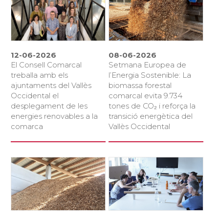
12-06-2026
08-06-2026
El Consell Comarcal
Setmana Europea de
treballa amb els
l’Energia Sostenible: La
ajuntaments del Vallès
biomassa forestal
Occidental el
comarcal evita 9.734
desplegament de les
tones de CO₂ i reforça la
energies renovables a la
transició energètica del
comarca
Vallès Occidental